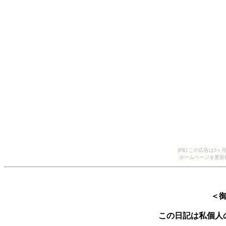
[PR] この広告は
ホームページを更新
＜
この日記は私個人