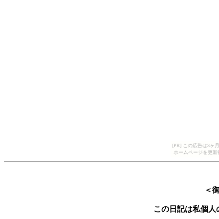
[PR] この広告は
ホームページを更新
＜
この日記は私個人